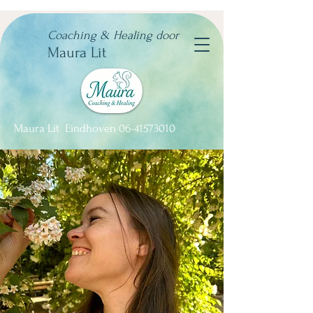
Coaching & Healing door
Maura Lit
​Maura Lit Eindhoven
06-41573010