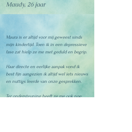
Maudy, 26 jaar
Maura is er altijd voor mij geweest sinds
mijn kindertijd. Toen ik in een depressieve
fase zat hielp ze me met geduld en begrip.
​Haar directe en eerlijke aanpak vond ik
best fijn aangezien ik altijd wel iets nieuws
en nuttigs leerde van onze gesprekken.​
Ter ondersteuning heeft ze me ook nog
geholpen met bloesem remedies, helende
tekeningen en
energetische oefeningen.
Christopher,
15 jaar